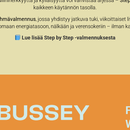
iiniherkkyyttä ja kylläisyyttä voi vahvistaa arjessa –
Step
kaikkeen käytännön tasolla.
yhmävalmennus
, jossa yhdistyy jatkuva tuki, viikoittaiset 
 omaan energiatasoon, nälkään ja verensokeriin – ilman k
Lue lisää Step by Step -valmennuksesta