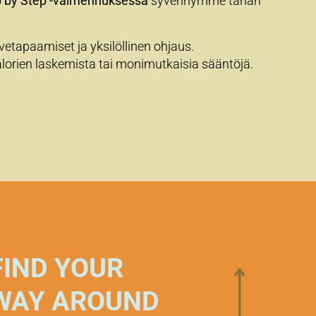
 by Step -valmennuksessa
syvennymme tähän
livetapaamiset ja yksilöllinen ohjaus.
alorien laskemista tai monimutkaisia sääntöjä.
FIND YOUR
WAY AROUND