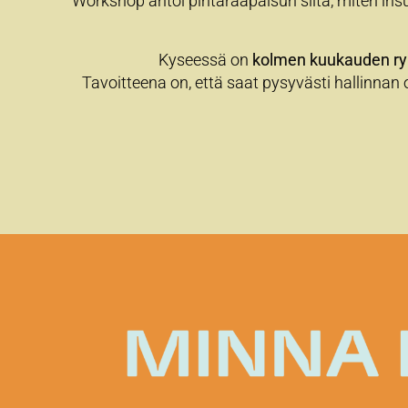
Workshop antoi pintaraapaisun siitä, miten insul
Kyseessä on
kolmen kuukauden r
Tavoitteena on, että saat pysyvästi hallinnan